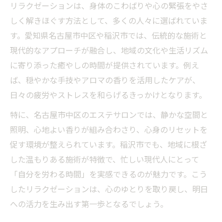
リラクゼーションは、身体のこわばりや心の緊張をやさ
マッサージやリラクゼーションの違いを知
しく解きほぐす方法として、多くの人々に選ばれていま
ろう
す。愛知県名古屋市中区や稲沢市では、伝統的な施術と
伝統と現代が融合した癒やし術とは
現代的なアプローチが融合し、地域の文化や生活リズム
リラクゼーションが伝統文化と出会う瞬間
に寄り添った癒やしの時間が提供されています。例え
昔ながらの癒やしと現代リラクゼーション
ば、穏やかな手技やアロマの香りを活用したケアが、
の融合
日々の疲労やストレスを和らげるきっかけとなります。
リラクゼーションを通じて感じる地域の温
特に、名古屋市中区のエステサロンでは、静かな空間と
もり
照明、心地よい香りが組み合わさり、心身のリセットを
伝統行事とリラクゼーションの意外な共通
促す環境が整えられています。稲沢市でも、地域に根ざ
点
した温もりある施術が特徴で、忙しい現代人にとって
現代ケアに活きるリラクゼーションの知恵
「自分を労わる時間」を実感できるのが魅力です。こう
リラクゼーション探しのヒントを紹介
したリラクゼーションは、心のゆとりを取り戻し、明日
への活力を生み出す第一歩となるでしょう。
リラクゼーションを選ぶ際のポイント解説
信頼できるリラクゼーション施設の探し方