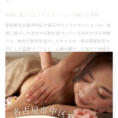
地域に根ざしたリラクゼーションの魅力を発見
愛知県名古屋市中区や稲沢市のリラクゼーションは、地
域に根ざした文化や伝統が息づいている点が大きな特徴
です。地元の素材を活かしたオイルや、和の雰囲気を大
切にした空間づくりなど、心身の癒やしに加えて地域の
魅力も体感できます。こうした取り組みは、地元住民だ
けでなく観光客からも高い評価を受けています。
また、地域密着型のサロンは、利用者一人ひとりとの信
頼関係を重視しています。リピート利用が多いことから
も、安心して悩みを相談できる環境が整っていることが
うかがえます。例えば、季節ごとのケアや地域行事との
連携イベントなど、地元ならではのサービスも多く見ら
れます。