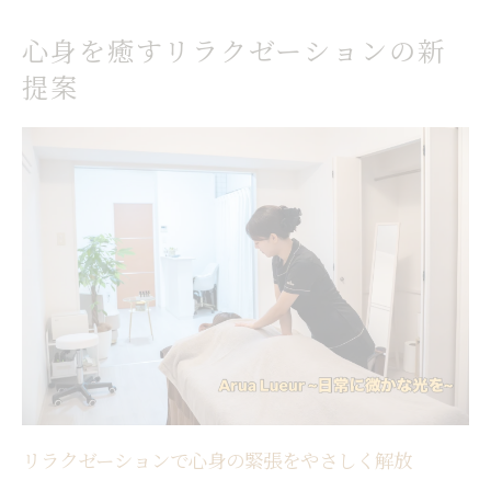
心感
心身を癒すリラクゼーションの新
日常に溶け込む新しいリラクゼーション体
提案
験
自宅でできるリラクゼーションアプローチ
の工夫
稲沢や名古屋で体験する癒やしの時
リラクゼーション体験で日常の疲れをリセ
ット
稲沢や名古屋で感じる癒やしのリラクゼー
ション術
心がほどけるリラクゼーションのおすすめ
体験法
地域に根ざしたリラクゼーションの魅力を
リラクゼーションで心身の緊張をやさしく解放
発見