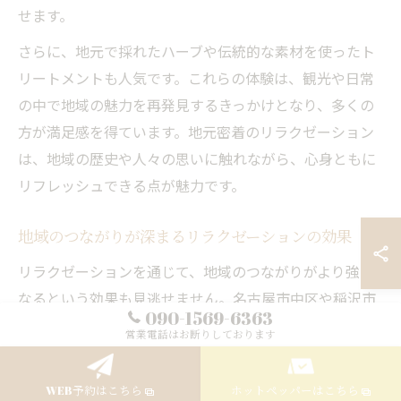
せます。
さらに、地元で採れたハーブや伝統的な素材を使ったト
リートメントも人気です。これらの体験は、観光や日常
の中で地域の魅力を再発見するきっかけとなり、多くの
方が満足感を得ています。地元密着のリラクゼーション
は、地域の歴史や人々の思いに触れながら、心身ともに
リフレッシュできる点が魅力です。
地域のつながりが深まるリラクゼーションの効果
リラクゼーションを通じて、地域のつながりがより強く
なるという効果も見逃せません。名古屋市中区や稲沢市
090-1569-6363
では、個人サロンや地域密着型の施設が多く、顔なじみ
営業電話はお断りしております
のスタッフと会話を楽しみながら施術を受けることで、
自然とコミュニティの一員であることを実感できます。
WEB予約はこちら
ホットペッパーはこちら