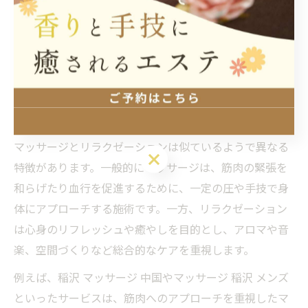
こうした地域密着型のリラクゼーションは、単なる施術
以上の価値をもたらします。コミュニティの一員として
心のつながりを感じられる点も、他の地域にはない大き
な魅力です。
マッサージやリラクゼーションの違いを知ろう
マッサージとリラクゼーションは似ているようで異なる
特徴があります。一般的にマッサージは、筋肉の緊張を
和らげたり血行を促進するために、一定の圧や手技で身
体にアプローチする施術です。一方、リラクゼーション
は心身のリフレッシュや癒やしを目的とし、アロマや音
楽、空間づくりなど総合的なケアを重視します。
例えば、稲沢 マッサージ 中国やマッサージ 稲沢 メンズ
といったサービスは、筋肉へのアプローチを重視したマ