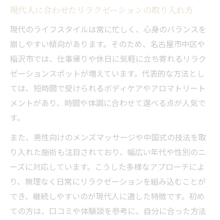
現代人に合わせたリラクゼーションの取り入れ方
リラクゼーション体験前に知っておきたい
現代のライフスタイルは常に忙しく、心身のバランスを
こと
崩しやすい傾向があります。そのため、名古屋市中区や
自分に合ったリラクゼーションの選び方
稲沢市では、仕事帰りや休日に気軽に立ち寄れるリラク
稲沢 マッサージ 中国との違いもチェック
ゼーションスポットが増えています。代表的な方法とし
地域に根ざした癒やしの魅力再発見
ては、短時間で受けられるボディケアやアロマトリート
リラクゼーションを通じて地元の魅力に触
メントがあり、時間や体調に合わせて選べる点が人気で
れる
す。
地域のつながりが深まるリラクゼーション
また、男性向けのメンズマッサージや中国式の技法を取
の効果
り入れた施術も注目されており、幅広い年代や性別のニ
伝統行事とリラクゼーションの良い関係
ーズに対応しています。こうした多様なアプローチによ
リラクゼーションで人と地域をつなぐ役割
り、無理なく日常にリラクゼーションを組み込むことが
地元ならではのリラクゼーション体験談
でき、継続しやすいのが現代人に適した特徴です。初め
ての方は、口コミや体験談を参考に、自分に合った方法
日々を豊かにするリラクゼーション活用法