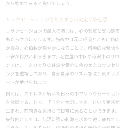
から始めてみると良いでしょう。
リラクゼーションを毎日の生活に取り入れ
るコツ
リラクゼーションがもたらす心の安定と安心感
リラクゼーションでストレスを効率よく解
リラクゼーションの最大の魅力は、心の安定と安心感を
消
もたらす点にあります。施術中は深い呼吸とともに筋肉
自宅でもできるリラクゼーションの簡単な
が緩み、心拍数が穏やかになることで、精神的な緊張や
方法
不安が自然と和らぎます。名古屋市中区や稲沢市のサロ
リラクゼーションで家族や友人と過ごす時
ンでは、一人ひとりの体調や気分に合わせたカウンセリ
間
ングを重視しており、自分自身のリズムを取り戻すサポ
心身の健康維持に役立つリラクゼーション
ートが受けられます。
習慣
例えば、ストレスが続いた日々の中でリラクゼーション
を体験することで、「自分を大切にする」という実感が
生まれ、前向きな気持ちで日常に戻ることができます。
失敗例としては、無理に強い刺激を求めて逆に疲れてし
まうケースもあるため、施術前の相談や自分の状態把握