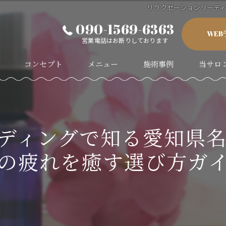
リラクゼーションリーデ
090-1569-6363
WE
営業電話はお断りしております
コンセプト
メニュー
施術事例
当サロ
代表あいさつ
アロマト
ヘッドス
ディングで知る愛知県
足つぼ
の疲れを癒す選び方ガ
肩こり
むくみ