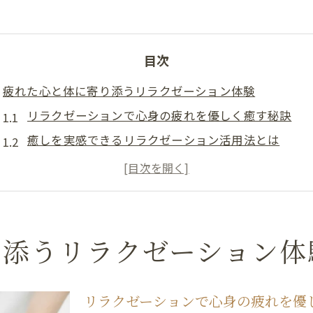
目次
疲れた心と体に寄り添うリラクゼーション体験
リラクゼーションで心身の疲れを優しく癒す秘訣
癒しを実感できるリラクゼーション活用法とは
名古屋で話題の癒しとリラクゼーション体験例
リラクゼーションが叶える深い安らぎの時間
名古屋市東区で人気の癒しリラクゼーション探し方
癒しを探すなら知りたい中区・東区の現状
り添うリラクゼーション体
リラクゼーション事情と名古屋エリアの特長
癒しを求める人が注目するリラクゼーション動向
リラクゼーションで心身の疲れを優
名古屋市東区・中区で選ぶリラクゼーションサロン