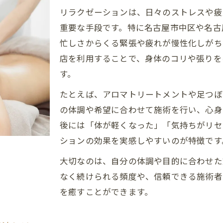
リラクゼーションは、日々のストレスや疲
人気が高まるリラクゼーションの選び方とは
重要な手段です。特に名古屋市中区や名古
名古屋市東区で癒しを探すリラクゼーションのコツ
忙しさからくる緊張や疲れが慢性化しがち
リラクゼーションがもたらす名古屋の癒し効果
店を利用することで、身体のコリや張りを
名古屋で得られるリラクゼーションの健康効果
す。
リラクゼーションが心身に与える癒しの理由
たとえば、アロマトリートメントや足つぼ
名古屋市東区のリラクゼーション体験が生む変化
の体調や希望に合わせて施術を行い、心身
癒し効果を高めるリラクゼーションの選び方
後には「体が軽くなった」「気持ちがリセ
名古屋で注目される癒しリラクゼーション効果
ションの効果を実感しやすいのが特徴です
名古屋市で人気のリラクゼーション活用術
大切なのは、自分の体調や目的に合わせた
リラクゼーションを賢く使う名古屋の活用術
なく続けられる頻度や、信頼できる施術者
名古屋の癒しを満喫するリラクゼーション術
を癒すことができます。
名古屋市東区で話題のリラクゼーション活用ポイン