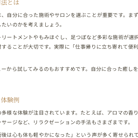
リラクゼーションを日常に取り入れる工夫
用法とは
癒し効果を引き出すリラクゼーションの流れ
は、自分に合った施術やサロンを選ぶことが重要です。ま
自分に合う癒しを選ぶリーディングのコツ
したいのかを考えましょう。
リラクゼーション選びで重視すべき比較ポイント
トリートメントやもみほぐし、足つぼなど多彩な施術が選
癒しを実感するリラクゼーションの見極め方
討することが大切です。実際に「仕事帰りに立ち寄れて便
自分に合ったリラクゼーションを探す方法
リラクゼーションの効果を最大化する選択術
ューから試してみるのもおすすめです。自分に合った癒し
名古屋で失敗しないリラクゼーションの選び方
リラクゼーションで叶える快適な毎日のヒント
リラクゼーションで快適な毎日を実現する方法
ン体験例
癒しを日常に取り入れるリラクゼーション習慣
の多様な体験が注目されています。たとえば、アロマの香
名古屋の癒しスポットで見つける快適生活
ッサージなど、リラクゼーションの手法もさまざまです。
リラクゼーション活用で疲れ知らずの毎日へ
術後は心も体も軽やかになった」という声が多く寄せられ