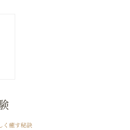
験
しく癒す秘訣
事情