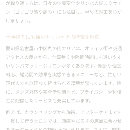
が繰り返す方は、日々の体調変化やリンパの詰まりサイ
むくみやゴリゴリ感も解消丸の内で体質改善を
ン（ゴリゴリ感や痛み）にも注目し、早めの対策を心が
実現
けましょう。
リンパマッサージでむくみやゴリゴリ感を
改善
仕事帰りにも通いやすいケアの特徴を解説
体質改善に役立つ丸の内の施術特徴を紹介
愛知県名古屋市中区丸の内エリアは、オフィス街や交通
リンパの流れを整え頭痛もスッキリ軽減
アクセスの良さから、仕事帰りや隙間時間にも通いやす
忙しい日常に取り入れる体質改善ケアとは
いリンパマッサージサロンが多くあります。駅近や個室
頭痛やむくみが気になる方のための実践法
対応、短時間で効果を実感できるメニューなど、忙しい
現代人でも無理なく続けられる環境が整っています。特
に、メンズ対応や完全予約制など、プライバシーや利便
性に配慮したサービスも充実しています。
例えば、カウンセリングから施術、アフターケアまでを
一貫して行うサロンでは、頭痛やだるさの原因に合わせ
たオーダーメイドの施術が受けられます。さらに、施術