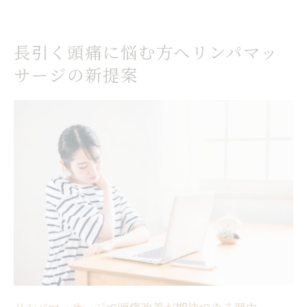
仕事帰りにも通いやすいケアの特徴を解説
丸の内で選ばれるリンパマッサージの魅力
長引く頭痛に悩む方へリンパマッ
とは
サージの新提案
頭痛とリンパマッサージの相乗効果を体感
しよう
リンパの流れが悪いと現れる症状と改善策
リンパマッサージでむくみや頭痛の症状を
緩和
リンパの流れが悪い時の体調変化とは
頭痛やゴリゴリ感を感じたらケアのサイン
リンパの詰まりによる不調を見逃さない方
法
丸の内でできるリンパ流れ改善習慣を紹介
体のどこにある？リンパと頭痛の深い関係