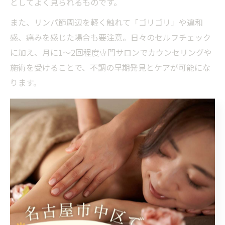
としてよく見られるものです。
また、リンパ節周辺を軽く触れて「ゴリゴリ」や違和
感、痛みを感じた場合も要注意。日々のセルフチェック
に加え、月に1～2回程度専門サロンでカウンセリングや
施術を受けることで、不調の早期発見とケアが可能にな
ります。
不調を感じたら無理をせず、定期的なケアや生活習慣の
見直しを心がけることが大切です。特に仕事や家事で忙
しい方は、簡単なセルフマッサージやストレッチを取り
入れることで、リンパの詰まりによる不調を予防できま
す。
丸の内でできるリンパ流れ改善習慣を紹介
愛知県名古屋市中区丸の内周辺では、仕事帰りや休日に