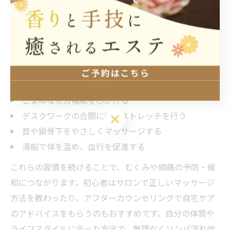
も気軽に立ち寄れるリンパマッサージサロンが増えてい
ます。駅近や個室対応、メンズ利用可のサロンも多く、
忙しい方でも通いやすい環境が整っています。定期的な
プロの施術に加え、日常生活の中でリンパの流れを意識
した習慣を取り入れることが体質改善のポイントです。
丸の内で実践しやすいリンパ流れ改善習慣
こまめな水分補給を心がける
デスクワークの合間に軽くストレッチを行う
首や鎖骨下をやさしくマッサージする
湯船で体を温め、血行を促進する
これらの習慣を続けることで、むくみや頭痛の予防・緩
和につながります。初心者はサロンで正しいマッサージ
方法を教わったり、アフターカウンセリングで自宅ケア
のアドバイスをもらうのもおすすめです。自分の体質や
ライフスタイルに合った方法で、無理なくリンパ流れ改