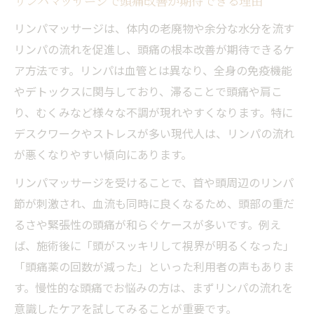
リンパマッサージで頭痛改善が期待できる理由
リンパは体のどこに分布しているのか解説
リンパマッサージは、体内の老廃物や余分な水分を流す
頭痛と関係するリンパの場所を押さえよう
リンパの流れを促進し、頭痛の根本改善が期待できるケ
リンパマッサージが頭痛に効くメカニズム
ア方法です。リンパは血管とは異なり、全身の免疫機能
やデトックスに関与しており、滞ることで頭痛や肩こ
リンパの詰まりが頭痛につながる理由とは
り、むくみなど様々な不調が現れやすくなります。特に
首や肩のリンパマッサージが頭痛予防に有
デスクワークやストレスが多い現代人は、リンパの流れ
効
が悪くなりやすい傾向にあります。
リンパとは何かをやさしく解説頭痛ケアの第一
歩
リンパマッサージを受けることで、首や頭周辺のリンパ
節が刺激され、血流も同時に良くなるため、頭部の重だ
リンパとは何かを初心者向けに分かりやす
るさや緊張性の頭痛が和らぐケースが多いです。例え
く解説
ば、施術後に「頭がスッキリして視界が明るくなった」
リンパマッサージが頭痛ケアに最適な理由
「頭痛薬の回数が減った」といった利用者の声もありま
リンパの流れを整える基礎知識を身につけ
す。慢性的な頭痛でお悩みの方は、まずリンパの流れを
よう
意識したケアを試してみることが重要です。