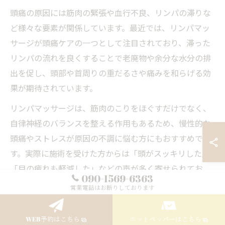
頭痛の原因には筋肉の緊張や血行不良、リンパの滞りな
ど様々な要素が関係しています。最近では、リンパマッ
サージが頭痛ケアの一つとして注目されており、滞った
リンパの流れを良くすることで老廃物や余分な水分の排
出を促し、頭部や首周りの重だるさや痛みを和らげる効
果が期待されています。
リンパマッサージは、筋肉のこりをほぐすだけでなく、
自律神経のバランスを整える作用もあるため、慢性的な
頭痛やストレスが原因の不調に悩む方にもおすすめで
す。実際に施術を受けた方からは「頭がスッキリした」
「目の疲れも軽減した」などの声が多く寄せられてお
090-1569-6363
り、セルフケアとしても取り入れやすい点が魅力です。
営業電話はお断りしております
血管だけでなくリンパも重要なケアポイント
WEB予約はこちら
ホットペッパーはこちら