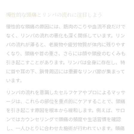
頭痛改善に必要なリンパの役割を再確認し
よう
慢性的な頭痛とリンパの流れに注目しよう
セルフリンパマッサージの簡単な始め方ガ
慢性的な頭痛の原因には、筋肉のこりや血流不良だけで
イド
なく、リンパの流れの悪化も深く関係しています。リン
血管との違いも比較頭痛に効くリンパマッサー
パの流れが滞ると、老廃物や疲労物質が体内に残りやす
ジ
くなり、頭痛や首の重さ、さらには顔や頭皮のむくみも
リンパと血管の違いを分かりやすく比較
引き起こすことがあります。リンパは全身に存在し、特
頭痛ケアで注目されるリンパマッサージと
に首や耳の下、鎖骨周辺には重要なリンパ節が集まって
は
います。
血管だけでなくリンパも重要なケアポイン
リンパの流れを意識したセルフケアやプロによるマッサ
ト
ージは、これらの部位を重点的にケアすることで、頭痛
頭痛緩和に特化したリンパマッサージの方
を引き起こす原因を根本から緩和します。例えば、サロ
法
ンではカウンセリングで頭痛の頻度や生活習慣を確認
丸の内で体験できる専門技術の魅力を解説
し、一人ひとりに合わせた施術が行われています。頭痛